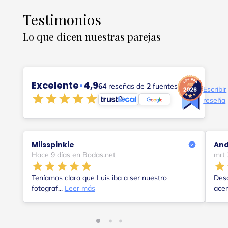
Testimonios
Lo que dicen nuestras parejas
Excelente
•
4,9
64
reseñas de
2
fuentes
Escribir
reseña
Miisspinkie
And
Hace 9 días en Bodas.net
mrt
Teníamos claro que Luis iba a ser nuestro
Des
fotograf...
Leer más
acer